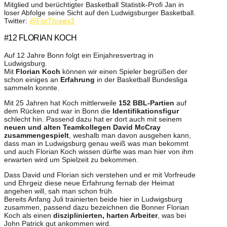
Mitglied und berüchtigter Basketball Statistik-Profi Jan in
loser Abfolge seine Sicht auf den Ludwigsburger Basketball.
Twitter:
@ForThreex3
#12 FLORIAN KOCH
Auf 12 Jahre Bonn folgt ein Einjahresvertrag in
Ludwigsburg.
Mit
Florian Koch
können wir einen Spieler begrüßen der
schon einiges an
Erfahrung
in der Basketball Bundesliga
sammeln konnte.
Mit 25 Jahren hat Koch mittlerweile
152 BBL-Partien
auf
dem Rücken und war in Bonn die
Identifikationsfigur
schlecht hin. Passend dazu hat er dort auch mit seinem
neuen und alten Teamkollegen David McCray
zusammengespielt
, weshalb man davon ausgehen kann,
dass man in Ludwigsburg genau weiß was man bekommt
und auch Florian Koch wissen dürfte was man hier von ihm
erwarten wird um Spielzeit zu bekommen.
Dass David und Florian sich verstehen und er mit Vorfreude
und Ehrgeiz diese neue Erfahrung fernab der Heimat
angehen will, sah man schon früh.
Bereits Anfang Juli trainierten beide hier in Ludwigsburg
zusammen, passend dazu bezeichnen die Bonner Florian
Koch als einen
disziplinierten, harten Arbeiter
, was bei
John Patrick gut ankommen wird.