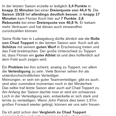
In der letzten Saison erzielte er lediglich
3,4 Punkte
in
knapp 11 Minuten
bei einer
Dreierquote von 44,4 %
. Die
Saison 15/16
lief
allerdings deutlich besser
, in
knapp 17
Minuten
kam Florian Koch hier auf
7 Punkte
,
2,6
Rebounds
bei einer
Dreierquote von 40,8 %
. Er bekam
mehr Vertrauen und hat dieses auch einwandfrei
zurückzahlen können.
Seine Rolle hier in Ludwigsburg dürfte ähnlich wie die
Rolle
von Chad Toppert
in der letzten Saison sein. Koch soll als
Schütze
mit seinem
guten Wurf
in Erscheinung treten und
das Feld breitmachen. Der große Unterschied zu Toppert
ist, dass Florian ein
guter Athlet
ist und dies hoffentlich auf
dem Feld auch zeigen wird.
Ein
Problem
bei ihm scheint, analog zu Toppert, vor allem
die
Verteidigung
zu sein. Viele Bonner sehen ihn als
unterdurchschnittlichen Verteidiger.
Meinungen, er sein ein guter Teamverteidiger, gibt es auch,
sind aber zumindest momentan noch in der Minderheit.
Das selbe traf letzte Saison aber auch auf Chad Toppert zu.
Am Anfang der Saison dachte man er wird ein schwarzes
Loch in der Verteidigung sein, entwickelte er sich stark und
lernte zu verteidigen. Wenn John Patrick dies beim 1,97m
großen Forward wieder gelingt, können wir uns sehr freuen.
Da ich jetzt schon den
Vergleich zu Chad Toppert