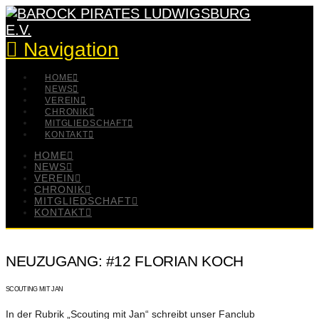
Navigation
HOME
NEWS
VEREIN
CHRONIK
MITGLIEDSCHAFT
KONTAKT
HOME
NEWS
VEREIN
CHRONIK
MITGLIEDSCHAFT
KONTAKT
NEUZUGANG: #12 FLORIAN KOCH
SCOUTING MIT JAN
In der Rubrik „Scouting mit Jan“ schreibt unser Fanclub