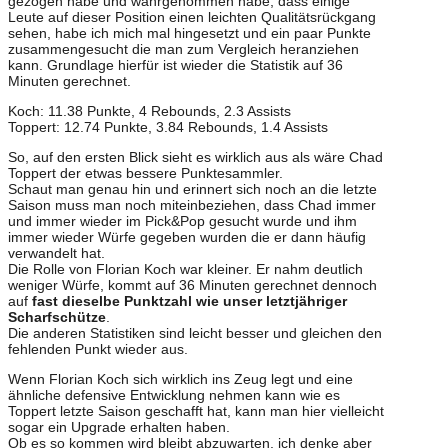
gezogen habe und wahrgenommen habe, dass einige
Leute auf dieser Position einen leichten Qualitätsrückgang
sehen, habe ich mich mal hingesetzt und ein paar Punkte
zusammengesucht die man zum Vergleich heranziehen
kann. Grundlage hierfür ist wieder die Statistik auf 36
Minuten gerechnet.
Koch: 11.38 Punkte, 4 Rebounds, 2.3 Assists
Toppert: 12.74 Punkte, 3.84 Rebounds, 1.4 Assists
So, auf den ersten Blick sieht es wirklich aus als wäre Chad
Toppert der etwas bessere Punktesammler.
Schaut man genau hin und erinnert sich noch an die letzte
Saison muss man noch miteinbeziehen, dass Chad immer
und immer wieder im Pick&Pop gesucht wurde und ihm
immer wieder Würfe gegeben wurden die er dann häufig
verwandelt hat.
Die Rolle von Florian Koch war kleiner. Er nahm deutlich
weniger Würfe, kommt auf 36 Minuten gerechnet dennoch
auf
fast dieselbe Punktzahl wie unser letztjähriger
Scharfschütze
.
Die anderen Statistiken sind leicht besser und gleichen den
fehlenden Punkt wieder aus.
Wenn Florian Koch sich wirklich ins Zeug legt und eine
ähnliche defensive Entwicklung nehmen kann wie es
Toppert letzte Saison geschafft hat, kann man hier vielleicht
sogar ein Upgrade erhalten haben.
Ob es so kommen wird bleibt abzuwarten, ich denke aber