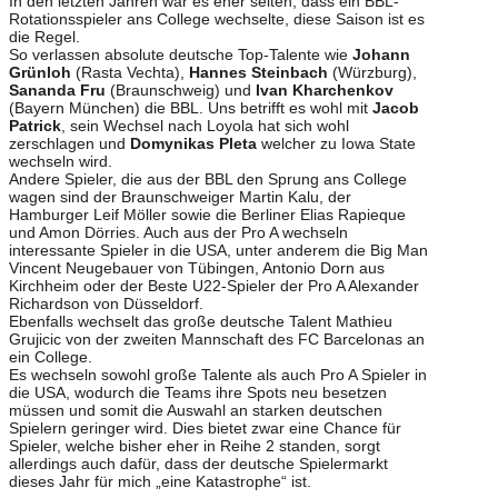
In den letzten Jahren war es eher selten, dass ein BBL-
Rotationsspieler ans College wechselte, diese Saison ist es
die Regel.
So verlassen absolute deutsche Top-Talente wie
Johann
Grünloh
(Rasta Vechta),
Hannes Steinbach
(Würzburg),
Sananda Fru
(Braunschweig) und
Ivan Kharchenkov
(Bayern München) die BBL. Uns betrifft es wohl mit
Jacob
Patrick
, sein Wechsel nach Loyola hat sich wohl
zerschlagen und
Domynikas Pleta
welcher zu Iowa State
wechseln wird.
Andere Spieler, die aus der BBL den Sprung ans College
wagen sind der Braunschweiger Martin Kalu, der
Hamburger Leif Möller sowie die Berliner Elias Rapieque
und Amon Dörries. Auch aus der Pro A wechseln
interessante Spieler in die USA, unter anderem die Big Man
Vincent Neugebauer von Tübingen, Antonio Dorn aus
Kirchheim oder der Beste U22-Spieler der Pro A Alexander
Richardson von Düsseldorf.
Ebenfalls wechselt das große deutsche Talent Mathieu
Grujicic von der zweiten Mannschaft des FC Barcelonas an
ein College.
Es wechseln sowohl große Talente als auch Pro A Spieler in
die USA, wodurch die Teams ihre Spots neu besetzen
müssen und somit die Auswahl an starken deutschen
Spielern geringer wird. Dies bietet zwar eine Chance für
Spieler, welche bisher eher in Reihe 2 standen, sorgt
allerdings auch dafür, dass der deutsche Spielermarkt
dieses Jahr für mich „eine Katastrophe“ ist.