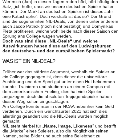
Wer mich (Jan) in diesen Tagen reden hört, hört häufig den
Satz, „ich hoffe, dass wir unsere deutschen Spieler halten
können. Der Markt an deutschen Spielern ist dieses Jahr
eine Katastrophe“. Doch weshalb ist das so? Der Grund
sind die sogenannten NIL-Deals, von denen unter anderem
auch Jacob Patrick (noch nicht bestätigt) und Domynikas
Pleta profitieren, welche wohl beide nach dieser Saison den
Sprung ans College wagen werden.
Doch was sind diese „NIL-Deals“ und welche
Auswirkungen haben diese auf den Ludwigsburger,
den deutschen- und den europäischen Spielermarkt?
WAS IST EIN NIL-DEAL?
Früher war das stärkste Argument, weshalb ein Spieler an
ein College gegangen ist, dass dieser die universitäre
Ausbildung und den Sport gut unter einen Hut bekommen
konnte. Trainieren und studieren an einem Campus mit
dem amerikanischen Feeling, dies hat viele Spieler
angezogen, doch die absoluten Topjugendspieler haben
diesen Weg selten eingeschlagen.
Am College konnte man in der NCAA nebenher kein Geld
verdienen. Durch ein Gerichtsurteil 2021 hat sich dies
allerdings geändert und die NIL-Deals wurden möglich
gemacht.
NIL
steht hierbei für „
Name, Image, Likeness
“ und betrifft
die „Marke“ eines Spielers, also die Möglichkeit seinen
Namen, seine Bilder und auch seine Beliebtheit zu