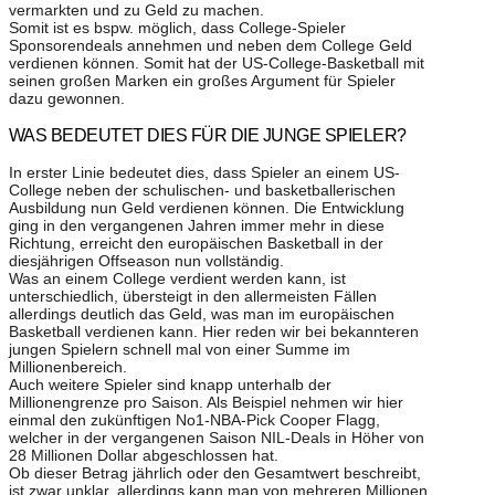
vermarkten und zu Geld zu machen.
Somit ist es bspw. möglich, dass College-Spieler
Sponsorendeals annehmen und neben dem College Geld
verdienen können. Somit hat der US-College-Basketball mit
seinen großen Marken ein großes Argument für Spieler
dazu gewonnen.
WAS BEDEUTET DIES FÜR DIE JUNGE SPIELER?
In erster Linie bedeutet dies, dass Spieler an einem US-
College neben der schulischen- und basketballerischen
Ausbildung nun Geld verdienen können. Die Entwicklung
ging in den vergangenen Jahren immer mehr in diese
Richtung, erreicht den europäischen Basketball in der
diesjährigen Offseason nun vollständig.
Was an einem College verdient werden kann, ist
unterschiedlich, übersteigt in den allermeisten Fällen
allerdings deutlich das Geld, was man im europäischen
Basketball verdienen kann. Hier reden wir bei bekannteren
jungen Spielern schnell mal von einer Summe im
Millionenbereich.
Auch weitere Spieler sind knapp unterhalb der
Millionengrenze pro Saison. Als Beispiel nehmen wir hier
einmal den zukünftigen No1-NBA-Pick Cooper Flagg,
welcher in der vergangenen Saison NIL-Deals in Höher von
28 Millionen Dollar abgeschlossen hat.
Ob dieser Betrag jährlich oder den Gesamtwert beschreibt,
ist zwar unklar, allerdings kann man von mehreren Millionen