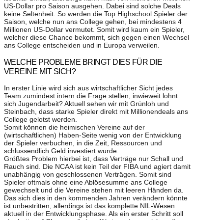
US-Dollar pro Saison ausgehen. Dabei sind solche Deals
keine Seltenheit. So werden die Top Highschool Spieler der
Saison, welche nun ans College gehen, bei mindestens 4
Millionen US-Dollar vermutet. Somit wird kaum ein Spieler,
welcher diese Chance bekommt, sich gegen einen Wechsel
ans College entscheiden und in Europa verweilen.
WELCHE PROBLEME BRINGT DIES FÜR DIE
VEREINE MIT SICH?
In erster Linie wird sich aus wirtschaftlicher Sicht jedes
Team zumindest intern die Frage stellen, inwieweit lohnt
sich Jugendarbeit? Aktuell sehen wir mit Grünloh und
Steinbach, dass starke Spieler direkt mit Millionendeals ans
College gelotst werden.
Somit können die heimischen Vereine auf der
(wirtschaftlichen) Haben-Seite wenig von der Entwicklung
der Spieler verbuchen, in die Zeit, Ressourcen und
schlussendlich Geld investiert wurde.
Größtes Problem hierbei ist, dass Verträge nur Schall und
Rauch sind. Die NCAA ist kein Teil der FIBA und agiert damit
unabhängig von geschlossenen Verträgen. Somit sind
Spieler oftmals ohne eine Ablösesumme ans College
gewechselt und die Vereine stehen mit leeren Händen da.
Das sich dies in den kommenden Jahren verändern könnte
ist unbestritten, allerdings ist das komplette NIL-Wesen
aktuell in der Entwicklungsphase. Als ein erster Schritt soll