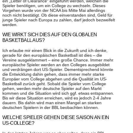
ein „Letter of Clearance“ eingeführt werden, welchen die
Spieler benötigen, um ein College zu wechseln. Dieses
Vorgehen wurde von der NCAA bis Mitte Mai allerdings
noch nicht bestätigt. Ob diese einverstanden sind, Geld für
junge Spieler nach Europa zu zahlen, darf jedoch bezweifelt
werden.
WIE WIRKT SICH DIES AUF DEN GLOBALEN
BASKETBALL AUS?
Ich erlaube mir einen Blick in die Zukunft und ich denke,
gerade für den europäischen Basketball ist dies – die
Vereine ausgeklammert – eine große Chance. Immer mehr
europäische Spieler werden an den Colleges ausgebildet
und verdrängen dort US-Spieler. Dementsprechend könnte
die Entwicklung dahin gehen, dass immer mehr starke
Europäer vom College abgehen und die Qualität im US-
Basketball zurück geht. Sobald die Spieler vom College
gehen, werden mehr deutsche Spieler auf den Markt
kommen und die Situation wird sich ggf. etwas entspannen.
Bis wir diese Situation erreichen, wird es jedoch 2-4 Jahre
dauern. Bis dahin wird man einen Mangel an starken
deutschen Spielern in der BBL beobachten können.
WELCHE SPIELER GEHEN DIESE SAISON AN EIN
US-COLLEGE?