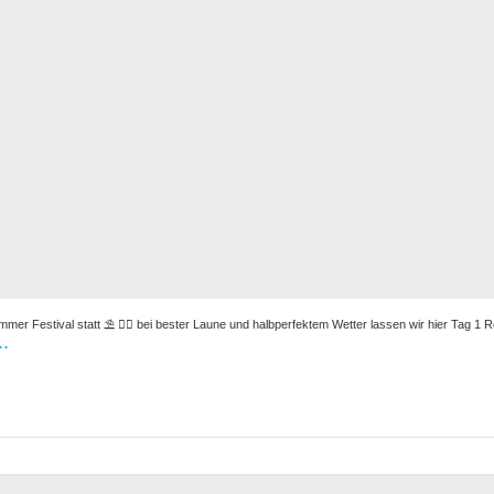
r Festival statt ⛱️ 🏴‍☠️ bei bester Laune und halbperfektem Wetter lassen wir hier Tag 1 R
..