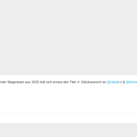
rnier Siegerteam aus 2025 holt sich erneut den Titel 🎉 Glückwunsch an
@claudi
.i.i &
@itsma