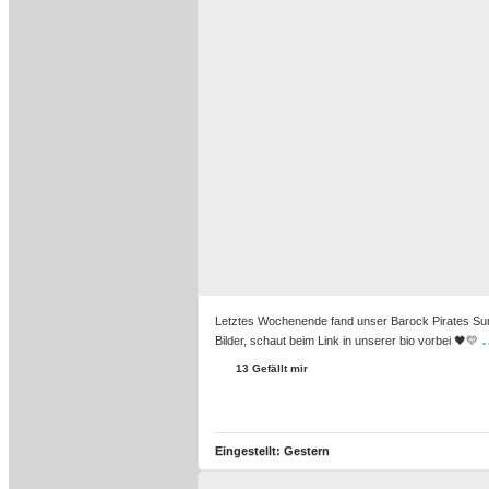
Letztes Wochenende fand unser Barock Pirates Summe
.
Bilder, schaut beim Link in unserer bio vorbei 🖤💛
13 Gefällt mir
Eingestellt:
Gestern