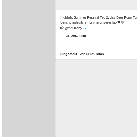
Highlight Summer Festival Tag 2: das Beer Pong Tur
Bericht findet ihr im Link in unserer bio 🖤💛
...
📸 @tani.today
36 Gefällt mir
Eingestellt:
Vor 14 Stunden