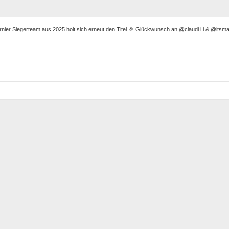
nier Siegerteam aus 2025 holt sich erneut den Titel 🎉 Glückwunsch an @claudi.i.i & @itsma