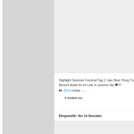
Highlight Summer Festival Tag 2: das Beer Pong Tu
Bericht findet ihr im Link in unserer bio 🖤💛
...
📸
@tani
.today
5 Gefällt mir
Eingestellt:
Vor 14 Stunden