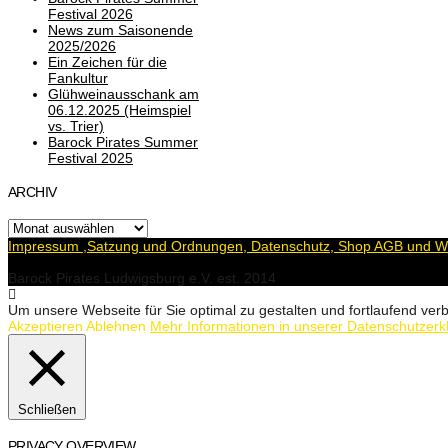
Festival 2026
News zum Saisonende
2025/2026
Ein Zeichen für die
Fankultur
Glühweinausschank am
06.12.2025 (Heimspiel
vs. Trier)
Barock Pirates Summer
Festival 2025
ARCHIV
Archiv
Impressum ,Satzung und Ordnungen, Datenschutz, Shop AGB und Wi
Barock Pirates Ludwigsburg e.V. est. 2014
Um unsere Webseite für Sie optimal zu gestalten und fortlaufend v
Akzeptieren
Ablehnen
Mehr Informationen in unserer Datenschutzerk
Schließen
PRIVACY OVERVIEW