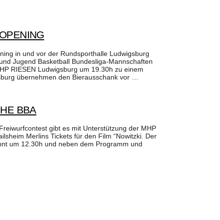
 OPENING
ing in und vor der Rundsporthalle Ludwigsburg​
und Jugend Basketball Bundesliga​-Mannschaften
e MHP RIESEN Ludwigsburg​ um 19.30h zu einem
igsburg​ übernehmen den Bierausschank vor …
CHE BBA
Freiwurfcontest gibt es mit Unterstützung der MHP
ilsheim Merlins Tickets für den Film “Nowitzki. Der
eginnt um 12.30h und neben dem Programm und