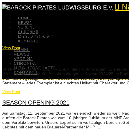
N
HOME
NEWS
VEREIN
CHRONIK
TAG ARCHIVE
MITGLIEDSCHAFT
KONTAKT
View Post
HOME
NEWS
VERSTEIGERUNG RIESEN-RIESEN
VEREIN
CHRONIK
MITGLIEDSCHAFT
Unsere legendären RIESEN-RIESEN, die großformatigen Spielerporträ
KONTAKT
Versteigerung! Diese Köpfe haben die ganze Saison 2024/25 im Fanb
und Medien gezeigt – und am Saisonende von den jeweiligen Spieler
Statement – jedes Exemplar ist ein echtes Unikat mit Charakter un
View Post
SEASON OPENING 2021
Am Samstag, 11. September 2021 war es endlich wieder so weit: Nach
durften die Barock Pirates wie zum 10-jährigen Jubiläum der MHP A
dem Vorplatz bewirten. Unsere Expertise im weitläufigen Bereich „Getr
Leichtes mit dem neuen Brauerei-Partner der MHP …