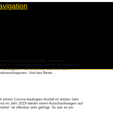
avigation
ts aus 3,8mm starker Platte, stehen zur
lock für Stimmung gesorgt, wurden in Livestreams
n handsigniert. Ob als Deko, Andenken oder
d Gebrauchsspuren. Und das Beste: …
 einem Corona-bedingten Ausfall im letzten Jahr,
rena im Jahr 2019 wieder einen Ausschankwagen auf
änke“ ist offenbar sehr gefragt. So war es ein