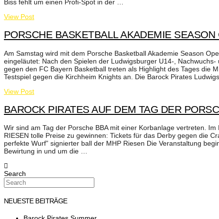
Biss fehlt um einen Profi-Spot in der …
View Post
PORSCHE​ BASKETBALL AKADEMIE​ SEASON
Am Samstag wird mit dem Porsche​ Basketball Akademie​ Season Open
eingeläutet: Nach den Spielen der Ludwigsburger U14-, Nachwuchs- 
gegen den FC Bayern Basketball​ treten als Highlight des Tages di
Testspiel gegen die Kirchheim Knights​ an. Die Barock Pirates Ludw
View Post
BAROCK PIRATES AUF DEM TAG DER PORS
Wir sind am Tag der Porsche BBA mit einer Korbanlage vertreten. Im 
RIESEN tolle Preise zu gewinnen: Tickets für das Derby gegen die Cra
perfekte Wurf” signierter ball der MHP Riesen Die Veranstaltung b
Bewirtung in und um die …
Search
NEUESTE BEITRÄGE
Barock Pirates Summer