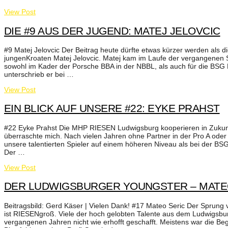
View Post
DIE #9 AUS DER JUGEND: MATEJ JELOVCIC
#9 Matej Jelovcic Der Beitrag heute dürfte etwas kürzer werden als
jungenKroaten Matej Jelovcic. Matej kam im Laufe der vergangenen 
sowohl im Kader der Porsche BBA in der NBBL, als auch für die BSG
unterschrieb er bei …
View Post
EIN BLICK AUF UNSERE #22: EYKE PRAHST
#22 Eyke Prahst Die MHP RIESEN Ludwigsburg kooperieren in Zukun
überraschte mich. Nach vielen Jahren ohne Partner in der Pro A oder
unsere talentierten Spieler auf einem höheren Niveau als bei der BSG
Der …
View Post
DER LUDWIGSBURGER YOUNGSTER – MATE
Beitragsbild: Gerd Käser | Vielen Dank! #17 Mateo Seric Der Sprung
ist RIESENgroß. Viele der hoch gelobten Talente aus dem Ludwigs
vergangenen Jahren nicht wie erhofft geschafft. Meistens war die Be