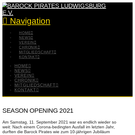
Navigation
HOME
NEWS
VEREIN
CHRONIK
MITGLIEDSCHAFT
KONTAKT
HOME
NEWS
VEREIN
CHRONIK
MITGLIEDSCHAFT
KONTAKT
SEASON OPENING 2021
Am Samstag, 11. September 2021 war es endlich wieder so
weit: Nach einem Corona-bedingten Ausfall im letzten Jahr,
durften die Barock Pirates wie zum 10-jährigen Jubiläum