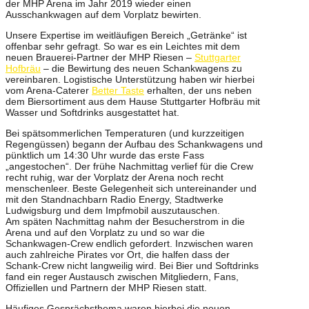
der MHP Arena im Jahr 2019 wieder einen
Ausschankwagen auf dem Vorplatz bewirten.
Unsere Expertise im weitläufigen Bereich „Getränke“ ist
offenbar sehr gefragt. So war es ein Leichtes mit dem
neuen Brauerei-Partner der MHP Riesen –
Stuttgarter
Hofbräu
– die Bewirtung des neuen Schankwagens zu
vereinbaren. Logistische Unterstützung haben wir hierbei
vom Arena-Caterer
Better Taste
erhalten, der uns neben
dem Biersortiment aus dem Hause Stuttgarter Hofbräu mit
Wasser und Softdrinks ausgestattet hat.
Bei spätsommerlichen Temperaturen (und kurzzeitigen
Regengüssen) begann der Aufbau des Schankwagens und
pünktlich um 14:30 Uhr wurde das erste Fass
„angestochen“. Der frühe Nachmittag verlief für die Crew
recht ruhig, war der Vorplatz der Arena noch recht
menschenleer. Beste Gelegenheit sich untereinander und
mit den Standnachbarn Radio Energy, Stadtwerke
Ludwigsburg und dem Impfmobil auszutauschen.
Am späten Nachmittag nahm der Besucherstrom in die
Arena und auf den Vorplatz zu und so war die
Schankwagen-Crew endlich gefordert. Inzwischen waren
auch zahlreiche Pirates vor Ort, die halfen dass der
Schank-Crew nicht langweilig wird. Bei Bier und Softdrinks
fand ein reger Austausch zwischen Mitgliedern, Fans,
Offiziellen und Partnern der MHP Riesen statt.
Häufiges Gesprächsthema waren hierbei die neuen