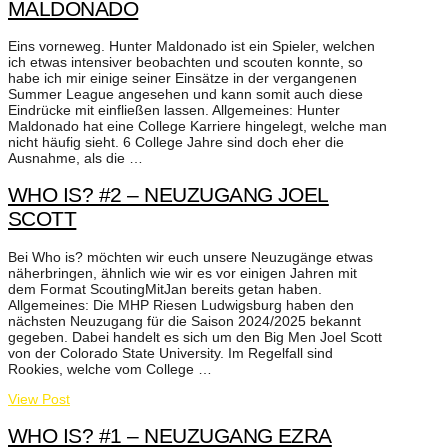
MALDONADO
Eins vorneweg. Hunter Maldonado ist ein Spieler, welchen
ich etwas intensiver beobachten und scouten konnte, so
habe ich mir einige seiner Einsätze in der vergangenen
Summer League angesehen und kann somit auch diese
Eindrücke mit einfließen lassen. Allgemeines: Hunter
Maldonado hat eine College Karriere hingelegt, welche man
nicht häufig sieht. 6 College Jahre sind doch eher die
Ausnahme, als die …
WHO IS? #2 – NEUZUGANG JOEL
SCOTT
Bei Who is? möchten wir euch unsere Neuzugänge etwas
näherbringen, ähnlich wie wir es vor einigen Jahren mit
dem Format ScoutingMitJan bereits getan haben.
Allgemeines: Die MHP Riesen Ludwigsburg haben den
nächsten Neuzugang für die Saison 2024/2025 bekannt
gegeben. Dabei handelt es sich um den Big Men Joel Scott
von der Colorado State University. Im Regelfall sind
Rookies, welche vom College …
View Post
WHO IS? #1 – NEUZUGANG EZRA