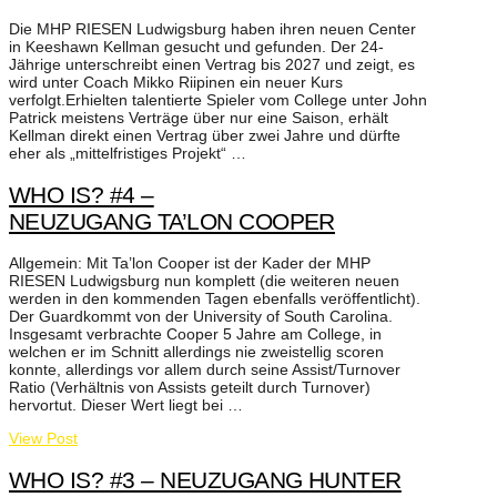
Die MHP RIESEN Ludwigsburg haben ihren neuen Center
in Keeshawn Kellman gesucht und gefunden. Der 24-
Jährige unterschreibt einen Vertrag bis 2027 und zeigt, es
wird unter Coach Mikko Riipinen ein neuer Kurs
verfolgt.Erhielten talentierte Spieler vom College unter John
Patrick meistens Verträge über nur eine Saison, erhält
Kellman direkt einen Vertrag über zwei Jahre und dürfte
eher als „mittelfristiges Projekt“ …
WHO IS? #4 –
NEUZUGANG TA’LON COOPER
Allgemein: Mit Ta’lon Cooper ist der Kader der MHP
RIESEN Ludwigsburg nun komplett (die weiteren neuen
werden in den kommenden Tagen ebenfalls veröffentlicht).
Der Guardkommt von der University of South Carolina.
Insgesamt verbrachte Cooper 5 Jahre am College, in
welchen er im Schnitt allerdings nie zweistellig scoren
konnte, allerdings vor allem durch seine Assist/Turnover
Ratio (Verhältnis von Assists geteilt durch Turnover)
hervortut. Dieser Wert liegt bei …
View Post
WHO IS? #3 – NEUZUGANG HUNTER