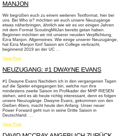
MANJON
Wir begrüßen euch zu einem weiteren Textformat, hier bei
uns. Bei Who is? möchten wir euch unsere Neuzugänge
etwas näherbringen, ähnlich wie wir es vor einigen Jahren
mit dem Format ScoutingMitJan bereits getan haben.
Beginnen möchten wir mit unserer neusten Verpflichtung,
Ezra Manjon. Allgemeines: Wie einige unserer Neuzugänge,
hat Ezra Manjon fünf Saison am College verbracht,
beginnend 2019 an der UC …
View Post
NEUZUGANG: #1 DWAYNE EVANS
#1 Dwayne Evans Nachdem ich in den vergangenen Tagen
auf die Spieler eingegangen bin, welche nun ihre
mindestens zweite Saison im Profikader der MHP RIESEN
stehen, wird es ab heute richtig interessant, denn es folgen
unsere Neuzugänge. Dwayne Evans, gekommen von den
Gießen 46ers, macht heute den Anfang. Unser neuer
Power Forward geht nun in seine Dritte Saison in
Deutschland. …
View Post
DAVID MCCRAY ANGEBLICH ZURÜCK