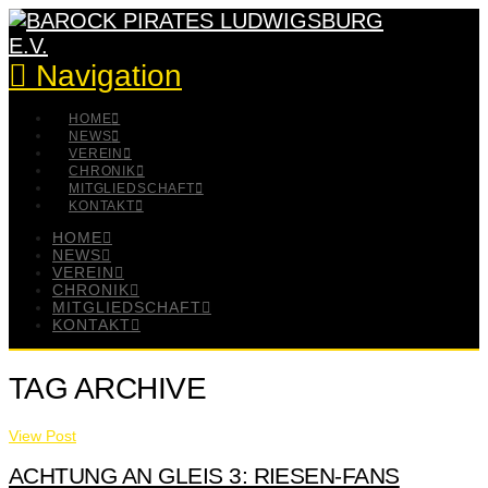
Navigation
HOME
NEWS
VEREIN
CHRONIK
MITGLIEDSCHAFT
KONTAKT
HOME
NEWS
VEREIN
CHRONIK
MITGLIEDSCHAFT
KONTAKT
TAG ARCHIVE
View Post
ACHTUNG AN GLEIS 3: ‪‎RIESEN‬-FANS