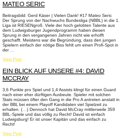
MATEO SERIC
Beitragsbild: Gerd Käser | Vielen Dank! #17 Mateo Seric
Der Sprung von der Nachwuchs Bundesliga (NBBL) in die 1.
Liga ist RIESENgroß. Viele der hoch gelobten Talente aus
dem Ludwigsburger Jugendprogramm haben diesen
Sprung in den vergangenen Jahren nicht wie erhofft
geschafft. Meistens war die Begründung, dass den jungen
Spielern einfach der nötige Biss fehlt um einen Profi-Spot in
der …
View Post
EIN BLICK AUF UNSERE #4: DAVID
MCCRAY
3,6 Punkte pro Spiel und 1,4 Assists klingt für einen Guard
nach einer eher dürftigen Ausbeute. Spieler mit solchen
Stats müssen öfter den Gang in die Pro A antreten anstatt in
der BBL bei einem Playoff Kandidaten viel Spielzeit zu
erhalten. (…) Dennoch hat David McCray mittlerweile 359
BBL-Spiele und das völlig zu Recht! David ist einfach
Ludwigsburg! Er ist unser Kapitän und das einfach zu
Recht!
View Post