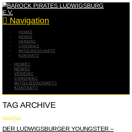
Navigation
HOME
NEWS
VEREIN
CHRONIK
MITGLIEDSCHAFT
KONTAKT
HOME
NEWS
VEREIN
CHRONIK
MITGLIEDSCHAFT
KONTAKT
TAG ARCHIVE
View Post
DER LUDWIGSBURGER YOUNGSTER –