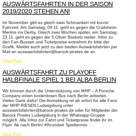
AUSWÄRTSFAHRTEN IN DER SAISON
2019/2020 STEHEN AN!
Im November gibt es gleich zwei Schmankerl mit kurzer
Fahrzeit: Am Samstag, 09.11. geht es gegen die Crailsheim
Merlins ins Derby. Gleich zwei Wochen später, am Samstag,
23.11. geht es gegen die S.Oliver Baskets weiter. Infos zu
den Fan-Bussen und Ticketpreise entnehmt ihr bitte der
Grafik. Meldet euch jetzt zu den beiden Auswärtsfahrten per
Mail an auswaertsfahrten@barock-pirates.de an.
View Post
AUSWÄRTSFAHRT ZU PLAYOFF
HALBFINALE SPIEL 1 BEI ALBA BERLIN
Wir können durch die Unterstützung von MHP – A Porsche
Company einen kostenlosen Bus nach Berlin anbieten.
Vielen Dank dafür! Die Anmeldung ist ab sofort für alle Fans
der MHP RIESEN Ludwigsburg unter
auswaertsfahrten@barock-pirates.de oder für Mitglieder der
Barock Pirates Ludwigsburg in der Whatsapp-Gruppe
möglich. Alle Infos zur Fahrt und Ticketpreise findet ihr im
Flyer. Ab nach Berlin! #ihrundwir Spieltermin: …
View Post