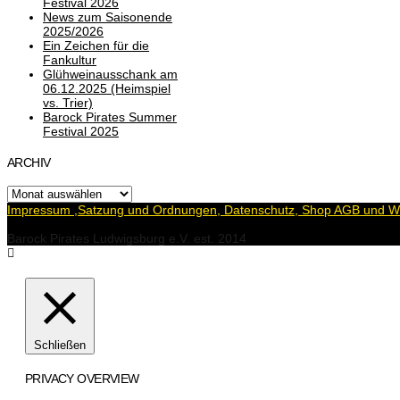
Festival 2026
News zum Saisonende
2025/2026
Ein Zeichen für die
Fankultur
Glühweinausschank am
06.12.2025 (Heimspiel
vs. Trier)
Barock Pirates Summer
Festival 2025
ARCHIV
Archiv
Impressum ,Satzung und Ordnungen, Datenschutz, Shop AGB und Wi
Barock Pirates Ludwigsburg e.V. est. 2014
Schließen
PRIVACY OVERVIEW