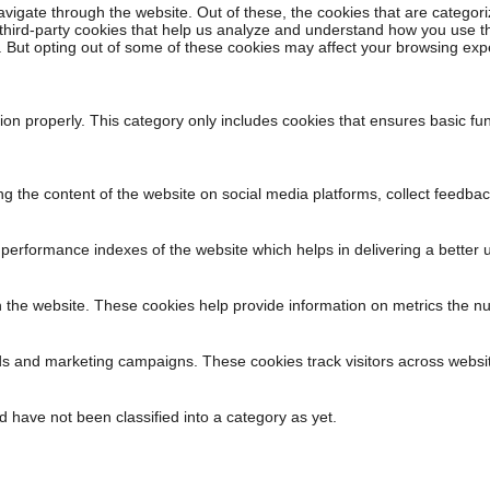
vigate through the website. Out of these, the cookies that are categor
e third-party cookies that help us analyze and understand how you use t
s. But opting out of some of these cookies may affect your browsing exp
ion properly. This category only includes cookies that ensures basic fun
ing the content of the website on social media platforms, collect feedbac
rformance indexes of the website which helps in delivering a better us
h the website. These cookies help provide information on metrics the numb
ads and marketing campaigns. These cookies track visitors across websit
 have not been classified into a category as yet.