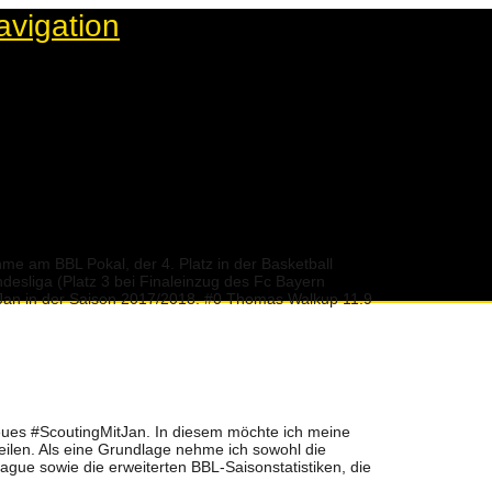
avigation
hme am BBL Pokal, der 4. Platz in der Basketball
desliga (Platz 3 bei Finaleinzug des Fc Bayern
t Jan in der Saison 2017/2018. #0 Thomas Walkup 11.9
eues #ScoutingMitJan. In diesem möchte ich meine
eilen. Als eine Grundlage nehme ich sowohl die
ague sowie die erweiterten BBL-Saisonstatistiken, die