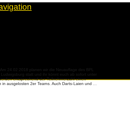
avigation
t: Am 24.02.2018 planen wir die Neuauflage des BPL
Ludwigsburg statt und ihr könnt euch ab sofort unter
werden entsprechend der Teilnehmerzahl einen
ch in ausgelosten 2er Teams. Auch Darts-Laien und …