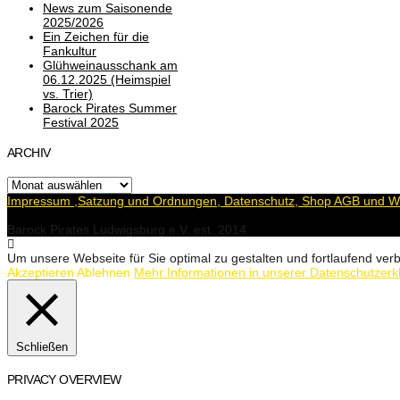
News zum Saisonende
2025/2026
Ein Zeichen für die
Fankultur
Glühweinausschank am
06.12.2025 (Heimspiel
vs. Trier)
Barock Pirates Summer
Festival 2025
ARCHIV
Archiv
Impressum ,Satzung und Ordnungen, Datenschutz, Shop AGB und Wi
Barock Pirates Ludwigsburg e.V. est. 2014
Um unsere Webseite für Sie optimal zu gestalten und fortlaufend v
Akzeptieren
Ablehnen
Mehr Informationen in unserer Datenschutzerk
Schließen
PRIVACY OVERVIEW