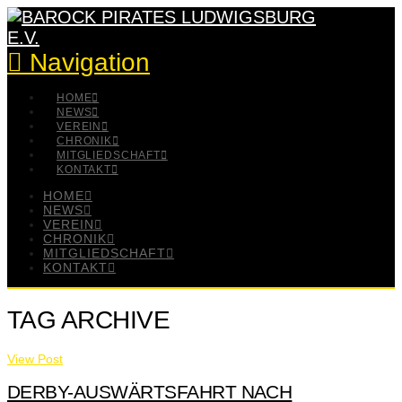
Navigation
HOME
NEWS
VEREIN
CHRONIK
MITGLIEDSCHAFT
KONTAKT
HOME
NEWS
VEREIN
CHRONIK
MITGLIEDSCHAFT
KONTAKT
TAG ARCHIVE
View Post
DERBY-AUSWÄRTSFAHRT NACH