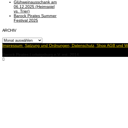
Glühweinausschank am
06.12.2025 (Heimspiel
vs. Trier)
Barock Pirates Summer
Festival 2025
ARCHIV
Archiv
Impressum ,Satzung und Ordnungen, Datenschutz, Shop AGB und Wi
Barock Pirates Ludwigsburg e.V. est. 2014