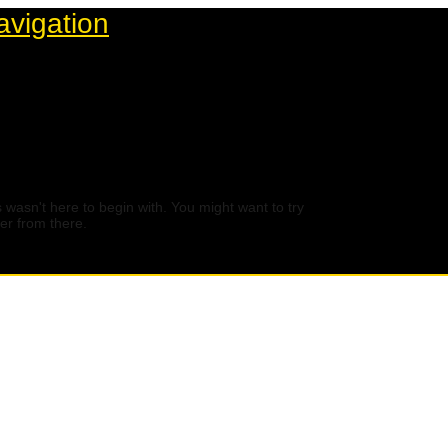
avigation
 wasn't here to begin with. You might want to try
er from there.