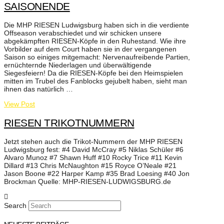
SAISONENDE
Die MHP RIESEN Ludwigsburg haben sich in die verdiente
Offseason verabschiedet und wir schicken unsere
abgekämpften RIESEN-Köpfe in den Ruhestand. Wie ihre
Vorbilder auf dem Court haben sie in der vergangenen
Saison so einiges mitgemacht: Nervenaufreibende Partien,
ernüchternde Niederlagen und überwältigende
Siegesfeiern! Da die RIESEN-Köpfe bei den Heimspielen
mitten im Trubel des Fanblocks gejubelt haben, sieht man
ihnen das natürlich …
View Post
RIESEN TRIKOTNUMMERN
Jetzt stehen auch die Trikot-Nummern der MHP RIESEN
Ludwigsburg fest: #4 David McCray #5 Niklas Schüler #6
Alvaro Munoz #7 Shawn Huff #10 Rocky Trice #11 Kevin
Dillard #13 Chris McNaughton #15 Royce O’Neale #21
Jason Boone #22 Harper Kamp #35 Brad Loesing #40 Jon
Brockman Quelle: MHP-RIESEN-LUDWIGSBURG.de
Search