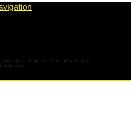
avigation
 wasn't here to begin with. You might want to try
er from there.