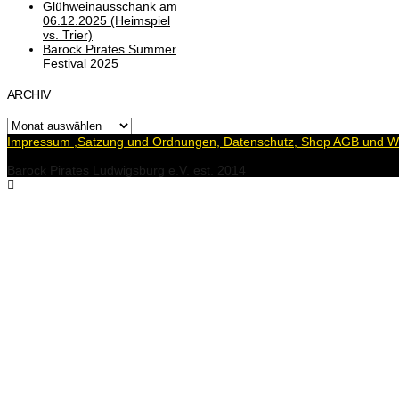
Glühweinausschank am
06.12.2025 (Heimspiel
vs. Trier)
Barock Pirates Summer
Festival 2025
ARCHIV
Archiv
Impressum ,Satzung und Ordnungen, Datenschutz, Shop AGB und Wi
Barock Pirates Ludwigsburg e.V. est. 2014