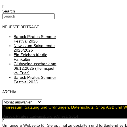
Search
NEUESTE BEITRÄGE
Barock Pirates Summer
Festival 2026
News zum Saisonende
2025/2026
Ein Zeichen für die
Fankultur
Glühweinausschank am
06.12.2025 (Heimspiel
vs. Trier)
Barock Pirates Summer
Festival 2025
ARCHIV
Archiv
Impressum ,Satzung und Ordnungen, Datenschutz, Shop AGB und Wi
Barock Pirates Ludwigsburg e.V. est. 2014
Um unsere Webseite für Sie optimal zu gestalten und fortlaufend v