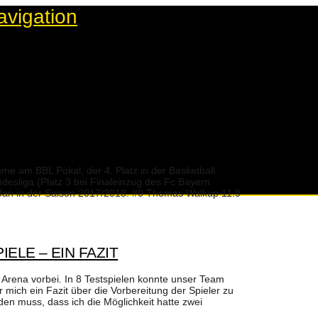
avigation
hme am BBL Pokal, der 4. Platz in der Basketball
desliga (Platz 3 bei Finaleinzug des Fc Bayern
t Jan in der Saison 2017/2018. #0 Thomas Walkup 11.9
ELE – EIN FAZIT
 Arena vorbei. In 8 Testspielen konnte unser Team
 mich ein Fazit über die Vorbereitung der Spieler zu
en muss, dass ich die Möglichkeit hatte zwei