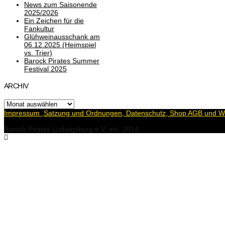
News zum Saisonende
2025/2026
Ein Zeichen für die
Fankultur
Glühweinausschank am
06.12.2025 (Heimspiel
vs. Trier)
Barock Pirates Summer
Festival 2025
ARCHIV
Archiv
Impressum ,Satzung und Ordnungen, Datenschutz, Shop AGB und Wi
Barock Pirates Ludwigsburg e.V. est. 2014