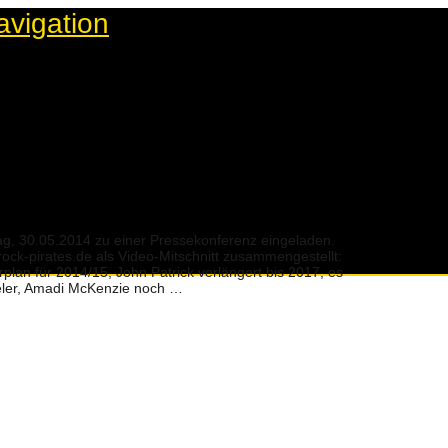
avigation
HN PATRICK
tag, 30.05.2014 zu einer Pressekonferenz eingeladen.
ock-pirates.de als Video-Mitschnitt zusammengestellt:
plan für 2014/15, John Patrick verlängert bis 2017, es
ieler, Amadi McKenzie noch …