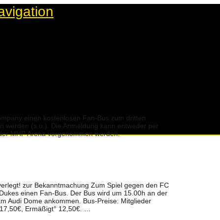
avigation
ompany einen kostenlosen Fan-Bus zum dritten
en werden (s.u.). Die Anmeldung kann entweder per
n der MHP Arena vorgenommen werden.
rverlegt! zur Bekanntmachung Zum Spiel gegen den FC
Dukes einen Fan-Bus. Der Bus wird um 15.00h an der
 am Audi Dome ankommen. Bus-Preise: Mitglieder
* 17,50€, Ermäßigt° 12,50€. …