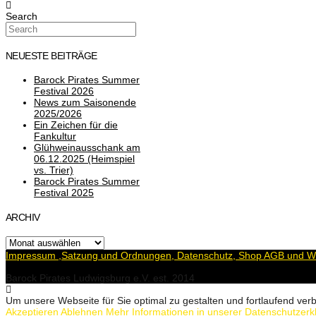
Search
NEUESTE BEITRÄGE
Barock Pirates Summer
Festival 2026
News zum Saisonende
2025/2026
Ein Zeichen für die
Fankultur
Glühweinausschank am
06.12.2025 (Heimspiel
vs. Trier)
Barock Pirates Summer
Festival 2025
ARCHIV
Archiv
Impressum ,Satzung und Ordnungen, Datenschutz, Shop AGB und Wi
Barock Pirates Ludwigsburg e.V. est. 2014
Um unsere Webseite für Sie optimal zu gestalten und fortlaufend v
Akzeptieren
Ablehnen
Mehr Informationen in unserer Datenschutzerk