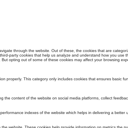
vigate through the website. Out of these, the cookies that are categor
e third-party cookies that help us analyze and understand how you use t
s. But opting out of some of these cookies may affect your browsing exp
ion properly. This category only includes cookies that ensures basic fun
ing the content of the website on social media platforms, collect feedbac
rformance indexes of the website which helps in delivering a better us
h the website. These cookies help provide information on metrics the numb