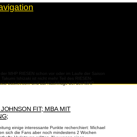
avigation
am der MHP RIESEN schon vor oder im Laufe der Saison
Takumi Ishizaki ist nicht mehr Teil des RIESEN-
aut asia-basket.com und auf Nachfrage bei den MHP
JOHNSON FIT; MBA MIT
NG;
itung einige interessante Punkte recherchiert: Michael
rden sich die Fans aber noch mindestens 2 Wochen