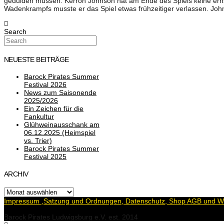
gedulden müssen. Kerron Johnson hat am Ende des Spiels keine ernst
Wadenkrampfs musste er das Spiel etwas frühzeitiger verlassen. John 
Search
NEUESTE BEITRÄGE
Barock Pirates Summer
Festival 2026
News zum Saisonende
2025/2026
Ein Zeichen für die
Fankultur
Glühweinausschank am
06.12.2025 (Heimspiel
vs. Trier)
Barock Pirates Summer
Festival 2025
ARCHIV
Archiv
Impressum ,Satzung und Ordnungen, Datenschutz, Shop AGB und Wi
Barock Pirates Ludwigsburg e.V. est. 2014