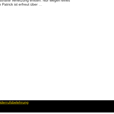
hafte Verletzung erlitten. Nur wegen eines
Patrick ist erfreut über …
derrufsbelehrung