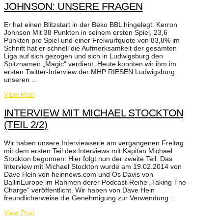
JOHNSON: UNSERE FRAGEN
Er hat einen Blitzstart in der Beko BBL hingelegt: Kerron
Johnson Mit 38 Punkten in seinem ersten Spiel, 23,6
Punkten pro Spiel und einer Freiwurfquote von 83,8% im
Schnitt hat er schnell die Aufmerksamkeit der gesamten
Liga auf sich gezogen und sich in Ludwigsburg den
Spitznamen „Magic“ verdient. Heute konnten wir ihm im
ersten Twitter-Interview der MHP RIESEN Ludwigsburg
unseren …
View Post
INTERVIEW MIT MICHAEL STOCKTON
(TEIL 2/2)
Wir haben unsere Interviewserie am vergangenen Freitag
mit dem ersten Teil des Interviews mit Kapitän Michael
Stockton begonnen. Hier folgt nun der zweite Teil: Das
Interview mit Michael Stockton wurde am 19.02.2014 von
Dave Hein von heinnews.com und Os Davis von
BallinEurope im Rahmen derer Podcast-Reihe „Taking The
Charge“ veröffentlicht. Wir haben von Dave Hein
freundlicherweise die Genehmigung zur Verwendung …
View Post