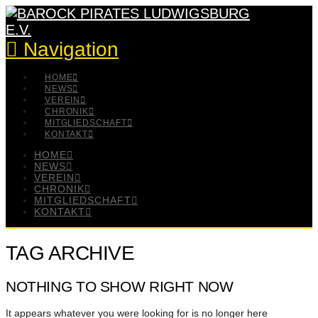
Navigation
HOME
NEWS
VEREIN
CHRONIK
MITGLIEDSCHAFT
KONTAKT
HOME
NEWS
VEREIN
CHRONIK
MITGLIEDSCHAFT
KONTAKT
TAG ARCHIVE
NOTHING TO SHOW RIGHT NOW
It appears whatever you were looking for is no longer here