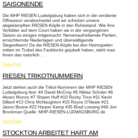
SAISONENDE
Die MHP RIESEN Ludwigsburg haben sich in die verdiente
Offseason verabschiedet und wir schicken unsere
abgekämpften RIESEN-Köpfe in den Ruhestand. Wie ihre
Vorbilder auf dem Court haben sie in der vergangenen
Saison so einiges mitgemacht: Nervenaufreibende Partien,
ernüchternde Niederlagen und überwältigende
Siegesfeiern! Da die RIESEN-Köpfe bei den Heimspielen
mitten im Trubel des Fanblocks gejubelt haben, sieht man
ihnen das natürlich …
View Post
RIESEN TRIKOTNUMMERN
Jetzt stehen auch die Trikot-Nummern der MHP RIESEN
Ludwigsburg fest: #4 David McCray #5 Niklas Schüler #6
Alvaro Munoz #7 Shawn Huff #10 Rocky Trice #11 Kevin
Dillard #13 Chris McNaughton #15 Royce O’Neale #21
Jason Boone #22 Harper Kamp #35 Brad Loesing #40 Jon
Brockman Quelle: MHP-RIESEN-LUDWIGSBURG.de
View Post
STOCKTON ARBEITET HART AM