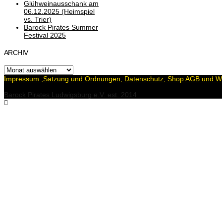
Glühweinausschank am
06.12.2025 (Heimspiel
vs. Trier)
Barock Pirates Summer
Festival 2025
ARCHIV
Archiv
Impressum ,Satzung und Ordnungen, Datenschutz, Shop AGB und Wi
Barock Pirates Ludwigsburg e.V. est. 2014