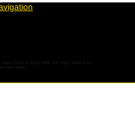
avigation
 wasn't here to begin with. You might want to try
er from there.