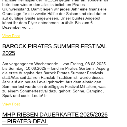
nächste Heimspiel der RIESEN gegen Trier an, sondern wir
betreiben wieder den allseits beliebten Pirates-
Glühweinstand. Damit legen wir jedes Jahr eine finanzielle
Grundlage für die zweite Hälfte der Saison und sind daher
auf durstige Gäste angewiesen. Unser buntes Angebot
könnt ihr dem Flyer entnehmen. 🔥🍇🥧 Bis zum 6.
Dezember vor …
View Post
BAROCK PIRATES SUMMER FESTIVAL
2025
Am vergangenen Wochenende – von Freitag, 08.08.2025
bis Sonntag, 10.08.2025 – fand im Pirates Garten in Asperg
die erste Ausgabe des Barock Pirates Summer Festivals
statt.Was seit Jahren Fanclub-Tradition ist, wurde dieses
Jahr auf ein neues Level gebracht: Aus dem eintägigen
Sommerfest wurde ein dreitägiges Festival.Mit allem, was
zu einem Sommerfestival dazu gehört: Sonne, Camping,
Spaß und coole Leute! In …
View Post
MHP RIESEN DAUERKARTE 2025/2026
– PIRATES-DEAL