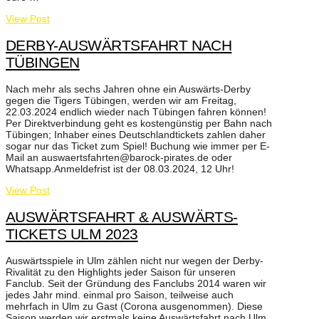
View Post
DERBY-AUSWÄRTSFAHRT NACH
TÜBINGEN
Nach mehr als sechs Jahren ohne ein Auswärts-Derby
gegen die Tigers Tübingen, werden wir am Freitag,
22.03.2024 endlich wieder nach Tübingen fahren können!
Per Direktverbindung geht es kostengünstig per Bahn nach
Tübingen; Inhaber eines Deutschlandtickets zahlen daher
sogar nur das Ticket zum Spiel! Buchung wie immer per E-
Mail an auswaertsfahrten@barock-pirates.de oder
Whatsapp.Anmeldefrist ist der 08.03.2024, 12 Uhr!
View Post
AUSWÄRTSFAHRT & AUSWÄRTS-
TICKETS ULM 2023
Auswärtsspiele in Ulm zählen nicht nur wegen der Derby-
Rivalität zu den Highlights jeder Saison für unseren
Fanclub. Seit der Gründung des Fanclubs 2014 waren wir
jedes Jahr mind. einmal pro Saison, teilweise auch
mehrfach in Ulm zu Gast (Corona ausgenommen). Diese
Saison werden wir erstmals keine Auswärtsfahrt nach Ulm