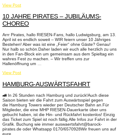
View Post
10 JAHRE PIRATES – JUBILÄUMS-
CHOREO
Arrr Pirates, hallo RIESEN-Fans, hallo Ludwigsburg, am 13.
April ist es endlich soweit – WIR feiern unser 10 Jähriges
Bestehen! Aber was ist eine „Feier“ ohne Gäste? Genau!
Nur halb so schön.Daher laden wir euch alle herzlich zu uns
in den Fan-Block ein um gemeinsam aus dem Spieltag ein
wahres Fest zu machen. – Wir treffen uns zur
Hallenöffnung um …
View Post
HAMBURG-AUSWÄRTSFAHRT
🚄 In 26 Stunden nach Hamburg und zurück!Auch diese
Saison bieten wir die Fahrt zum Auswärtsspiel gegen
die Hamburg Towers wieder per Deutscher Bahn an.Für
Mitglieder, die eine MHP RIESEN-Dauerkarte über uns
gebucht haben, ist die Hin- und Rückfahrt kostenlos! Einzig
das Ticket zum Spiel ist noch fällig.Alle Infos zur Fahrt in der
Grafik. Buchung wie immer auswaertsfahrt@barock-
pirates.de oder Whatsapp 0170/6570928Wir freuen uns auf
eure …