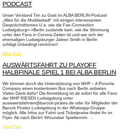
PODCAST
Unser Vorstand Tim zu Gast im ALBA BERLIN-Podcast
„Alles für die Muddastadt“ mit einigen interessanten
Gesprächsthemen.U.a. wie die Fan-Connection
Ludwigsburg<->Berlin zustande kam, wie die Stimmung
unter den Fans in Corona-Zeiten ist und wie sich der
ehemaligen Ludwigsburger Jaleen Smith in Berlin
schlägt.Unbedingt reinhören!
View Post
AUSWÄRTSFAHRT ZU PLAYOFF
HALBFINALE SPIEL 1 BEI ALBA BERLIN
Wir können durch die Unterstützung von MHP – A Porsche
Company einen kostenlosen Bus nach Berlin anbieten.
Vielen Dank dafür! Die Anmeldung ist ab sofort für alle Fans
der MHP RIESEN Ludwigsburg unter
auswaertsfahrten@barock-pirates.de oder für Mitglieder der
Barock Pirates Ludwigsburg in der Whatsapp-Gruppe
möglich. Alle Infos zur Fahrt und Ticketpreise findet ihr im
Flyer. Ab nach Berlin! #ihrundwir Spieltermin: …
View Post