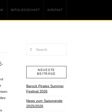
IK
MITGLIEDSCHAFT
KONTAKT
Search
E-
NEUESTE
BEITRÄGE
ut
a
Barock Pirates Summer
Festival 2026
isen.
 des
News zum Saisonende
2025/2026
am