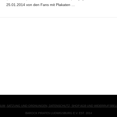
25.01.2014 von den Fans mit Plakaten …
SUM ,SATZUNG UND ORDNUNGEN, DATENSCHUTZ, SHOP AGB UND WIDERRUFSBE
BAROCK PIRATES LUDWIGSBURG E.V. EST. 2014