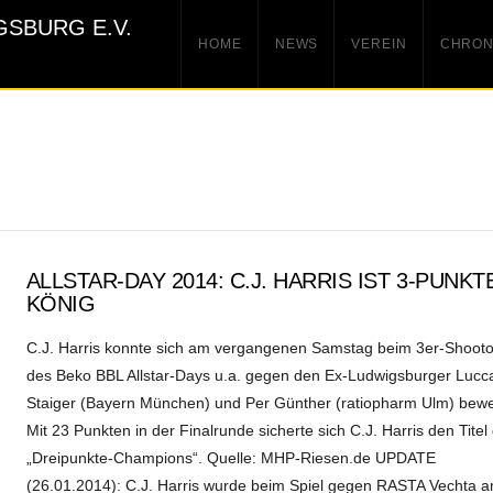
HOME
NEWS
VEREIN
CHRON
ALLSTAR-DAY 2014: C.J. HARRIS IST 3-PUNKT
KÖNIG
C.J. Harris konnte sich am vergangenen Samstag beim 3er-Shooto
des Beko BBL Allstar-Days u.a. gegen den Ex-Ludwigsburger Lucc
Staiger (Bayern München) und Per Günther (ratiopharm Ulm) bewe
Mit 23 Punkten in der Finalrunde sicherte sich C.J. Harris den Titel
„Dreipunkte-Champions“. Quelle: MHP-Riesen.de UPDATE
(26.01.2014): C.J. Harris wurde beim Spiel gegen RASTA Vechta 