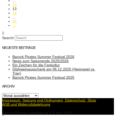
...
12
13
14
...
15
→
Search
NEUESTE BEITRÄGE
Barock Pirates Summer Festival 2026
News zum Saisonende 2025/2026
Ein Zeichen für die Fankultur
Glühweinausschank am 06.12.2025 (Heimspiel vs.
Trier)
Barock Pirates Summer Festival 2025
ARCHIV
Archiv
Impressum ,Satzung und Ordnungen, Datenschutz, Shop
AGB und Widerrufsbelehrung
Barock Pirates Ludwigsburg e.V. est. 2014