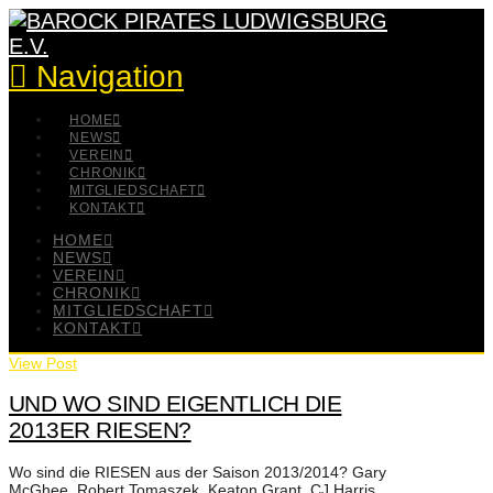
Navigation
HOME
NEWS
VEREIN
CHRONIK
MITGLIEDSCHAFT
KONTAKT
HOME
NEWS
VEREIN
CHRONIK
MITGLIEDSCHAFT
KONTAKT
View Post
UND WO SIND EIGENTLICH DIE
2013ER RIESEN?
Wo sind die RIESEN aus der Saison 2013/2014? Gary
McGhee, Robert Tomaszek, Keaton Grant, CJ Harris,