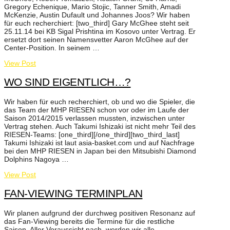
Gregory Echenique, Mario Stojic, Tanner Smith, Amadi
McKenzie, Austin Dufault und Johannes Joos? Wir haben
für euch recherchiert: [two_third] Gary McGhee steht seit
25.11.14 bei KB Sigal Prishtina im Kosovo unter Vertrag. Er
ersetzt dort seinen Namensvetter Aaron McGhee auf der
Center-Position. In seinem …
View Post
WO SIND EIGENTLICH…?
Wir haben für euch recherchiert, ob und wo die Spieler, die
das Team der MHP RIESEN schon vor oder im Laufe der
Saison 2014/2015 verlassen mussten, inzwischen unter
Vertrag stehen. Auch Takumi Ishizaki ist nicht mehr Teil des
RIESEN-Teams: [one_third][/one_third][two_third_last]
Takumi Ishizaki ist laut asia-basket.com und auf Nachfrage
bei den MHP RIESEN in Japan bei den Mitsubishi Diamond
Dolphins Nagoya …
View Post
FAN-VIEWING TERMINPLAN
Wir planen aufgrund der durchweg positiven Resonanz auf
das Fan-Viewing bereits die Termine für die restliche
Saison. Aller Voraussicht nach, werden wir alle