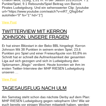
Chalon aktiv, 111kg, 2,01 m. In der Saison 2013/2014: 7.2
Punkte/Spiel, 9.1 Rebounds/Spiel Beitrag von Barock
Pirates Ludwigsburg. Und ein sehenswerter Clip: [youtube
url=“https://www.youtube.com/watch?v=nR7_Qfsg54w“
autohide=“0″ fs=“1″ hd=“1″]
View Post
TWITTERVIEW MIT KERRON
JOHNSON: UNSERE FRAGEN
Er hat einen Blitzstart in der Beko BBL hingelegt: Kerron
Johnson Mit 38 Punkten in seinem ersten Spiel, 23,6
Punkten pro Spiel und einer Freiwurfquote von 83,8% im
Schnitt hat er schnell die Aufmerksamkeit der gesamten
Liga auf sich gezogen und sich in Ludwigsburg den
Spitznamen „Magic“ verdient. Heute konnten wir ihm im
ersten Twitter-Interview der MHP RIESEN Ludwigsburg
unseren …
View Post
TAGESAUSFLUG NACH ULM
Am Samstag steht schon das nächste Derby auf dem Plan:
MHP RIESEN Ludwigsburg gegen ratiopharm Ulm! Wie wir
euch bereits vor einigen Wochen mitgeteilt haben, werden