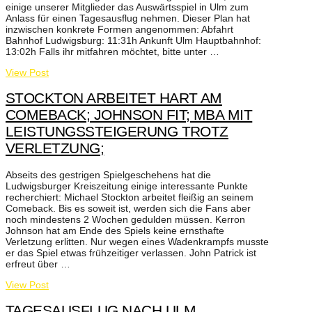
einige unserer Mitglieder das Auswärtsspiel in Ulm zum
Anlass für einen Tagesausflug nehmen. Dieser Plan hat
inzwischen konkrete Formen angenommen: Abfahrt
Bahnhof Ludwigsburg: 11:31h Ankunft Ulm Hauptbahnhof:
13:02h Falls ihr mitfahren möchtet, bitte unter …
View Post
STOCKTON ARBEITET HART AM
COMEBACK; JOHNSON FIT; MBA MIT
LEISTUNGSSTEIGERUNG TROTZ
VERLETZUNG;
Abseits des gestrigen Spielgeschehens hat die
Ludwigsburger Kreiszeitung einige interessante Punkte
recherchiert: Michael Stockton arbeitet fleißig an seinem
Comeback. Bis es soweit ist, werden sich die Fans aber
noch mindestens 2 Wochen gedulden müssen. Kerron
Johnson hat am Ende des Spiels keine ernsthafte
Verletzung erlitten. Nur wegen eines Wadenkrampfs musste
er das Spiel etwas frühzeitiger verlassen. John Patrick ist
erfreut über …
View Post
TAGESAUSFLUG NACH ULM