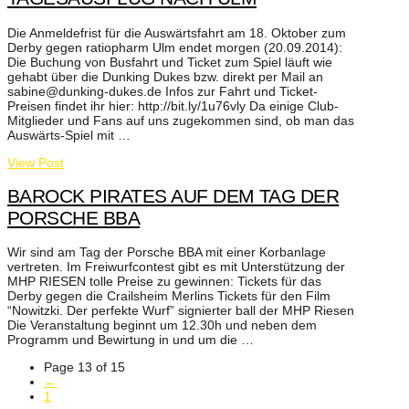
Die Anmeldefrist für die Auswärtsfahrt am 18. Oktober zum
Derby gegen ratiopharm Ulm endet morgen (20.09.2014):
Die Buchung von Busfahrt und Ticket zum Spiel läuft wie
gehabt über die Dunking Dukes bzw. direkt per Mail an
sabine@dunking-dukes.de Infos zur Fahrt und Ticket-
Preisen findet ihr hier: http://bit.ly/1u76vly Da einige Club-
Mitglieder und Fans auf uns zugekommen sind, ob man das
Auswärts-Spiel mit …
View Post
BAROCK PIRATES AUF DEM TAG DER
PORSCHE BBA
Wir sind am Tag der Porsche BBA mit einer Korbanlage
vertreten. Im Freiwurfcontest gibt es mit Unterstützung der
MHP RIESEN tolle Preise zu gewinnen: Tickets für das
Derby gegen die Crailsheim Merlins Tickets für den Film
“Nowitzki. Der perfekte Wurf” signierter ball der MHP Riesen
Die Veranstaltung beginnt um 12.30h und neben dem
Programm und Bewirtung in und um die …
Page 13 of 15
←
1