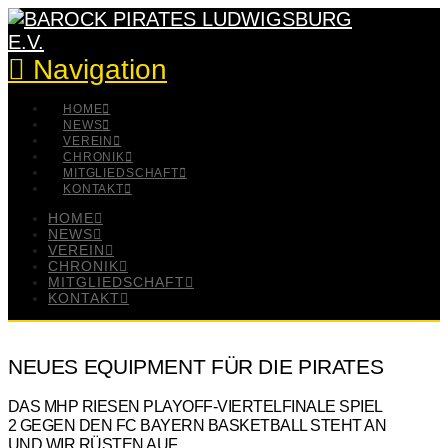
Navigation
HOME
NEWS
VEREIN
CHRONIK
MITGLIEDSCHAFT
KONTAKT
HOME
NEWS
VEREIN
CHRONIK
MITGLIEDSCHAFT
KONTAKT
NEUES EQUIPMENT FÜR DIE PIRATES
DAS MHP RIESEN PLAYOFF-VIERTELFINALE SPIEL
2 GEGEN DEN FC BAYERN BASKETBALL STEHT AN
UND WIR RÜSTEN AUF