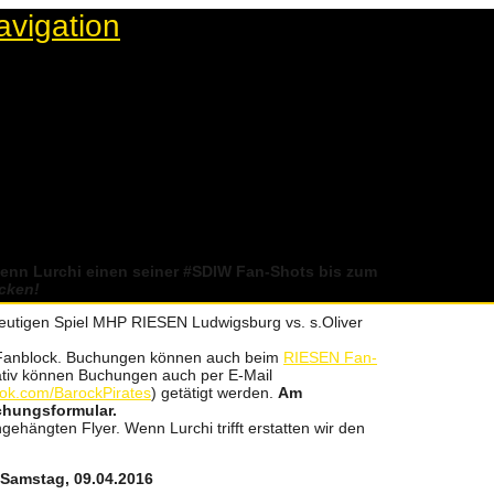
avigation
AM 09.04.2016
ERSTMALS EINEN FAN-BUS
wenn Lurchi einen seiner ‪#‎SDIW‬ Fan-Shots bis zum
cken!
heutigen Spiel MHP RIESEN Ludwigsburg vs. s.Oliver
 Fanblock. Buchungen können auch beim
RIESEN Fan-
iv können Buchungen auch per E-Mail
ok.com/BarockPirates
) getätigt werden.
Am
chungsformular.
angehängten Flyer. Wenn Lurchi trifft erstatten wir den
Samstag, 09.04.2016