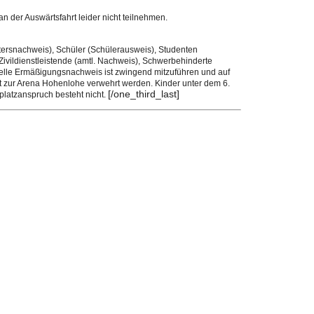
 der Auswärtsfahrt leider nicht teilnehmen.
tersnachweis), Schüler (Schülerausweis), Studenten
ivildienstleistende (amtl. Nachweis), Schwerbehinderte
elle Ermäßigungsnachweis ist zwingend mitzuführen und auf
tt zur Arena Hohenlohe verwehrt werden. Kinder unter dem 6.
[/one_third_last]
zplatzanspruch besteht nicht.