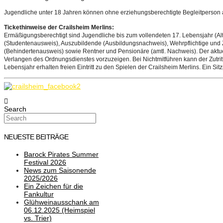
Jugendliche unter 18 Jahren können ohne erziehungsberechtigte Begleitperson an
Tickethinweise der Crailsheim Merlins:
Ermäßigungsberechtigt sind Jugendliche bis zum vollendeten 17. Lebensjahr (Al
(Studentenausweis), Auszubildende (Ausbildungsnachweis), Wehrpflichtige und Z
(Behindertenausweis) sowie Rentner und Pensionäre (amtl. Nachweis). Der aktu
Verlangen des Ordnungsdienstes vorzuzeigen. Bei Nichtmitführen kann der Zutri
Lebensjahr erhalten freien Eintritt zu den Spielen der Crailsheim Merlins. Ein Sit
Search
NEUESTE BEITRÄGE
Barock Pirates Summer
Festival 2026
News zum Saisonende
2025/2026
Ein Zeichen für die
Fankultur
Glühweinausschank am
06.12.2025 (Heimspiel
vs. Trier)