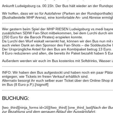
Ankunft Ludwigsburg ca. 00.15h. Der Bus hält wieder an der Rundsp
Wir hoffen, dass wir so für Autofahrer (Parken an der Rundsporthalle)
(Bushaltestelle MHP Arena), eine komfortable An- und Abreise ermögl
Wer gestern beim Spiel der MHP RIESEN Ludwigsburg vs.medi bayreut
zusätzlichen SDIW Fan-Shot mitbekommen, bei dem Lurchi durch einen
(250 Euro für die Barock Pirates) erspielen konnte.
Da Lurchi den Wurf eiskalt versenkt hat, können wir den Bus nun mit 
auch vielen Dank an den Sponsor des Fan-Shots – die Süddeutsche 
Der Ursprüngliche Anteil für den Bus am Kombipaket betrug 13 Euro. 
8 Euro reduzieren und allen, die bereits ihr Paket bezahlt haben 5 Eu
Außerdem werden wir euch im Bus kostenlos mit Softdrinks, Wasser un
INFO: Wir haben den Bus aufgestockt und haben noch ein paar Plät
entgegen, wie Tickets im freien Verkauf erhältlich sind.
Alternativ besorgt ihr euch selber euer Ticket über den Online-Shop d
im Bus (8 Euro p.P.).[/signoff]
BUCHUNG:
[two_third][ninja_forms id=16][/two_third] [one_third_last]
Nach der Buc
zur Bezahlung und dem genauen Ablauf der Auswärtsfahrt.