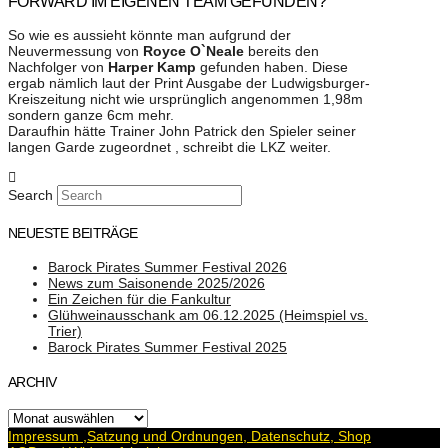
FORWARD IM EIGENEN TEAM GEFUNDEN?
So wie es aussieht könnte man aufgrund der
Neuvermessung von
Royce O`Neale
bereits den
Nachfolger von
Harper Kamp
gefunden haben. Diese
ergab nämlich laut der Print Ausgabe der Ludwigsburger-
Kreiszeitung nicht wie ursprünglich angenommen 1,98m
sondern ganze 6cm mehr.
Daraufhin hätte Trainer John Patrick den Spieler seiner
langen Garde zugeordnet , schreibt die LKZ weiter.
Search
NEUESTE BEITRÄGE
Barock Pirates Summer Festival 2026
News zum Saisonende 2025/2026
Ein Zeichen für die Fankultur
Glühweinausschank am 06.12.2025 (Heimspiel vs.
Trier)
Barock Pirates Summer Festival 2025
ARCHIV
Archiv
Impressum ,Satzung und Ordnungen, Datenschutz, Shop